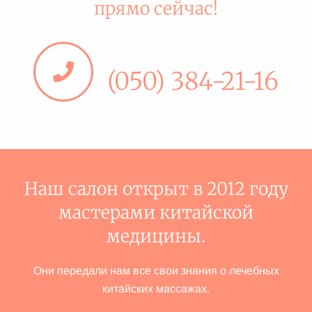
прямо сейчас!
(050) 384-21-16
Наш салон открыт в 2012 году
мастерами китайской
медицины.
Они передали нам все свои знания о лечебных
китайских массажах.