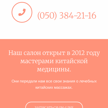
(050) 384-21-16
Наш салон открыт в 2012 году
мастерами китайской
медицины.
Они передали нам все свои знания о лечебных
китайских массажах.
ЗАПИСАТЬСЯ ON-LINE