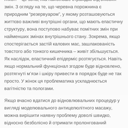
змін. З огляду на те, що черевна порожнина є
природним “резервуаром”, у якому розташовуються
життєво важливі внутрішні органи, що мають еластичну
структуру, вона поступово набуває помітних змін при
найменших змінах внутрішнього стану. Зокрема, якщо
спостерігається застій калових мас, зашлакованість
товстого або тонкого кишечника – живіт збільшується.
Як наслідок, еластичний епідерміс розтягується. Навіть
якщо нормальний функціонал згодом буде відновлено,
розтягнуті м’язи і шкіру привести в порядок буде не так
просто. У жінок ця проблематика ускладнюється
вагітністю та пологами.
Якщо вчасно вдатися до відновлювальних процедур у
вигляді моделювального антицелюлітного масажу,
можна вирішити наявну проблему доволі швидко,
відносно безболісно й отримати пролонгований