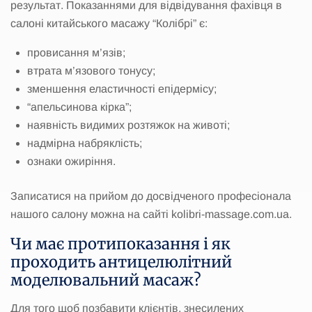
результат. Показаннями для відвідування фахівця в
салоні китайського масажу “Колібрі” є:
провисання м’язів;
втрата м’язового тонусу;
зменшення еластичності епідермісу;
“апельсинова кірка”;
наявність видимих ​​розтяжок на животі;
надмірна набряклість;
ознаки ожиріння.
Записатися на прийом до досвідченого професіонала
нашого салону можна на сайті kolibri-massage.com.ua.
Чи має протипоказання і як
проходить антицелюлітний
моделювальний масаж?
Для того щоб позбавити клієнтів, знесилених