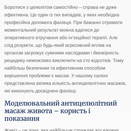
Боротися з целюлітом самостійно – справа не дуже
ефективна. Це один із тих випадків, у яких необхідна
професійна допомога фахівця. При бажанні отримати
моментальний результат можна вдатися до
оперативного втручання або ін’єкційної терапії. Але
слід розуміти, що будь-який агресивний вплив на
організм загрожує сумними наслідками і ймовірність
рецидиву неможливо виключити на сто відсотків. Тому
найбільш безпечним та ефективним способом
вирішення проблеми є масаж. У нашому салоні
представлена ​​велика кількість антицелюлітних масажів,
які виконують досвідчені фахівці.
Моделювальний антицелюлітний
масаж живота – користь і
показання
Живіт – це зона, яка найбільше страждає від вікових