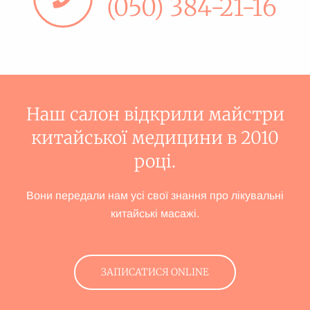
(050) 384-21-16
Наш салон відкрили майстри
китайської медицини в 2010
році.
Вони передали нам усі свої знання про лікувальні
китайські масажі.
ЗАПИСАТИСЯ ONLINE