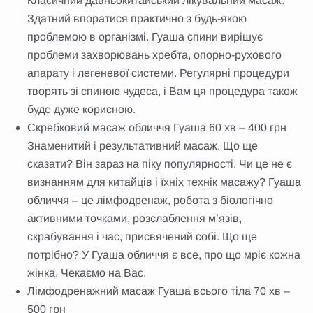
Класичний давньокитайський лікувальний масаж.
Здатний впоратися практично з будь-якою
проблемою в організмі. Гуаша спини вирішує
проблеми захворювань хребта, опорно-рухового
апарату і легеневої системи. Регулярні процедури
творять зі спиною чудеса, і Вам ця процедура також
буде дуже корисною.
Скребковий масаж обличчя Гуаша 60 хв – 400 грн
Знаменитий і результативний масаж. Що ще
сказати? Він зараз на піку популярності. Чи це не є
визнанням для китайців і їхніх технік масажу? Гуаша
обличчя – це лімфодренаж, робота з біологічно
активними точками, розслаблення м’язів,
скрабування і час, присвячений собі. Що ще
потрібно? У Гуаша обличчя є все, про що мріє кожна
жінка. Чекаємо на Вас.
Лімфодренажний масаж Гуаша всього тіла 70 хв –
500 грн