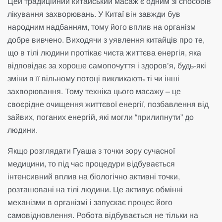
Цей традиційний китайський масаж є одним зі способів
лікування захворювань. У Китаї він завжди був
народним надбанням, тому його вплив на організм
добре вивчено. Виходячи з уявлення китайців про те,
що в тілі людини протікає чиста життєва енергія, яка
відповідає за хороше самопочуття і здоров’я, будь-які
зміни в її вільному потоці викликають ті чи інші
захворювання. Тому техніка цього масажу – це
своєрідне очищення життєвої енергії, позбавлення від
зайвих, поганих енергій, які могли “прилипнути” до
людини.
Якщо розглядати Гуаша з точки зору сучасної
медицини, то під час процедури відбувається
інтенсивний вплив на біологічно активні точки,
розташовані на тілі людини. Це активує обмінні
механізми в організмі і запускає процес його
самовідновлення. Робота відбувається не тільки на