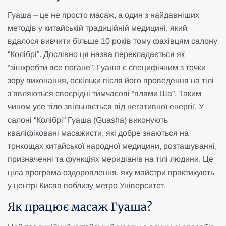
Гуаша – це не просто масаж, а один з найдавніших
методів у китайській традиційній медицині, який
вдалося вивчити більше 10 років тому фахівцям салону
“Колібрі”. Дослівно ця назва перекладається як
“зішкребти все погане”. Гуаша є специфічним з точки
зору виконання, оскільки після його проведення на тілі
з’являються своєрідні тимчасові “плями Ша”. Таким
чином усе тіло звільняється від негативної енергії. У
салоні “Колібрі” Гуаша (Guasha) виконують
кваліфіковані масажисти, які добре знаються на
тонкощах китайської народної медицини, розташуванні,
призначенні та функціях меридіанів на тілі людини. Це
ціла програма оздоровлення, яку майстри практикують
у центрі Києва поблизу метро Університет.
Як працює масаж Гуаша?