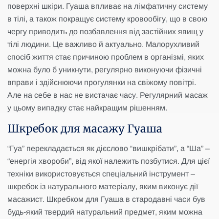
поверхні шкіри. Гуаша впливає на лімфатичну систему
в тілі, а також покращує систему кровообігу, що в свою
чергу приводить до позбавлення від застійних явищ у
тілі людини. Це важливо й актуально. Малорухливий
спосіб життя стає причиною проблем в організмі, яких
можна було б уникнути, регулярно виконуючи фізичні
вправи і здійснюючи прогулянки на свіжому повітрі.
Але на себе в нас не вистачає часу. Регулярний масаж
у цьому випадку стає найкращим рішенням.
Шкребок для масажу Гуаша
“Гуа” перекладається як дієслово “вишкрібати”, а “Ша” –
“енергія хвороби”, від якої належить позбутися. Для цієї
техніки використовується спеціальний інструмент –
шкребок із натурального матеріалу, яким виконує дії
масажист. Шкребком для Гуаша в стародавні часи був
будь-який твердий натуральний предмет, яким можна