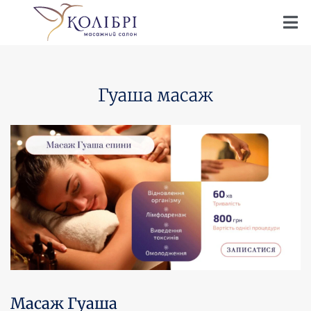
Салон массажа
›
Послуги
›
Китайські масажі
›
Масаж Гуаша
Гуаша масаж
Масаж Гуаша