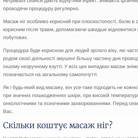
нетривалі сеанси дають відчутний ефект: знімають фізичн
проводячи процедуру регулярно.
Масаж ніг особливо корисний при плоскостопості, болю в с
корисним після травм, допомагаючи швидше відновитися і 
побутових.
Процедура буде корисною для людей зрілого віку, які часто
родом своєї діяльності змушені більшу частину дня проводи
іншому незручному взутті. У всіх цих випадках масаж зні
позначається на загальному самопочутті.
Як і будь-який вид масажу, він усе-таки підходить не кож
при значних пошкодженнях шкіри, при високій температурі.
онкологічними та психічними захворюваннями. Перед сеан
Вас.
Скільки коштує масаж ніг?