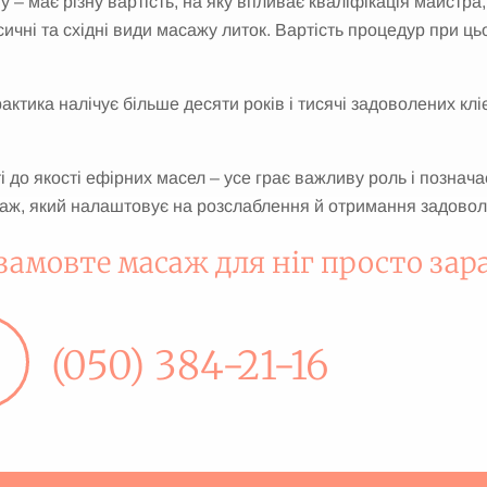
ому – має різну вартість, на яку впливає кваліфікація майстра
сичні та східні види масажу литок. Вартість процедур при ць
актика налічує більше десяти років і тисячі задоволених клі
 до якості ефірних масел – усе грає важливу роль і познача
ж, який налаштовує на розслаблення й отримання задовол
замовте масаж для ніг просто зара
(050) 384-21-16