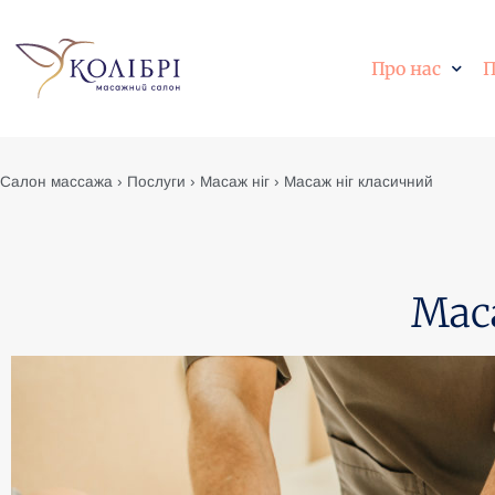
Про нас
П
Салон массажа
›
Послуги
›
Масаж ніг
›
Масаж ніг класичний
Мас