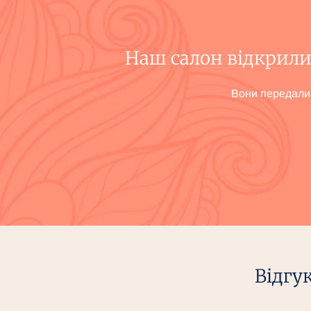
Наш салон відкрили
Вони передали н
Відгу