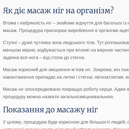
Як діє масаж ніг на організм?
Втома і набряклість ніг – знайоме відчуття для багатьох 
масаж. Процедура прискорює вироблення в організмі ацетил
Ступні – дуже чутлива зона людського тіла. Тут розташовані
меншою мірою, відбувається при впливі на верхню частину
задіяна вся нога – від стопи до стегна.
Масаж корисний для зміцнення м’язів ніг. Зокрема, він п
навантаження припадає на литки і стегна: легкоатлетам, 
Масаж ніг опосередковано покращує роботу серця. Адже вп
процедуру можна назвати загальнозміцнювальною.
Показання до масажу ніг
У цілому, процедура буде корисною для більшості людей, ос