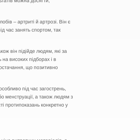
ьтатів можна досягти,
бів – артриті й артрозі. Він є
д час занять спортом, так
кож він підійде людям, які за
 на високих підборах і в
постачання, що позитивно
особливо під час загострень,
о менструації, а також людям з
ті протипоказань конкретно у