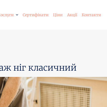
ослуги
Сертифікати
Ціни
Акції
Контакти
аж ніг класичний