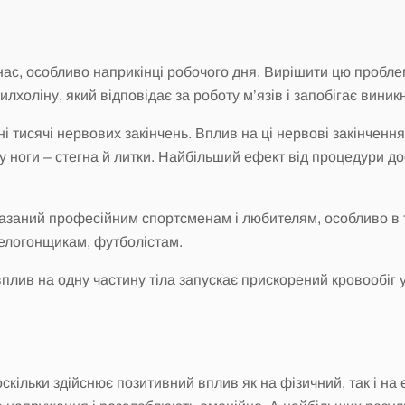
із нас, особливо наприкінці робочого дня. Вирішити цю про
холіну, який відповідає за роботу м’язів і запобігає виник
 тисячі нервових закінчень. Вплив на ці нервові закінчення т
 ноги – стегна й литки. Найбільший ефект від процедури до
оказаний професійним спортсменам і любителям, особливо в 
велогонщикам, футболістам.
лив на одну частину тіла запускає прискорений кровообіг у
кільки здійснює позитивний вплив як на фізичний, так і на е