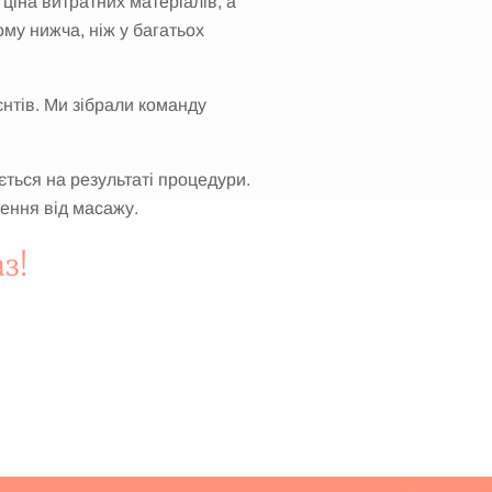
, ціна витратних матеріалів, а
ому нижча, ніж у багатьох
єнтів. Ми зібрали команду
ється на результаті процедури.
ення від масажу.
з!