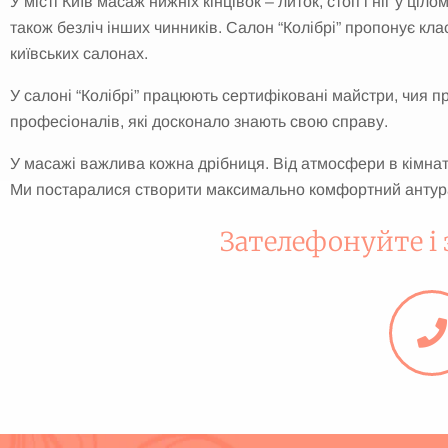
У місті Київ масаж нижніх кінцівок – литок, стоп і ніг у ціл
також безліч інших чинників. Салон “Колібрі” пропонує кла
київських салонах.
У салоні “Колібрі” працюють сертифіковані майстри, чия пр
професіоналів, які досконало знають свою справу.
У масажі важлива кожна дрібниця. Від атмосфери в кімнаті
Ми постаралися створити максимально комфортний антура
Зателефонуйте і 