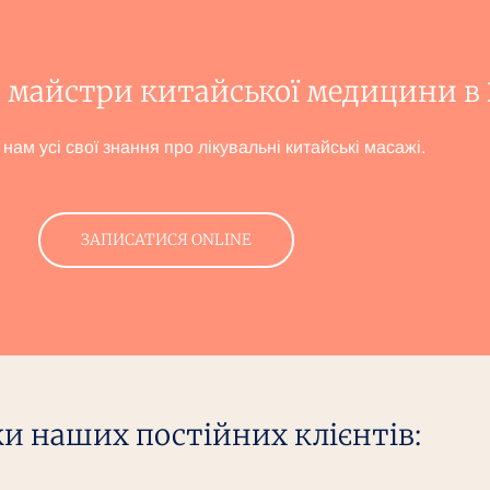
 майстри китайської медицини в 2
ам усі свої знання про лікувальні китайські масажі.
ЗАПИСАТИСЯ ONLINE
ки наших постійних клієнтів: