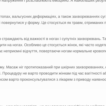
е напруження і розслаблюють емоційно. А найбільших резул
топах, вальгусних деформаціях, а також захворюваннях сугло
повернутися у форму. Це стосується як травм, отриманих пі
 страждають від важкості в ногах і супутніх захворювань. Та
ти на ногах. Особливо це стосується жінок, які часто ходять
має неприємні відчуття, повертаючи ногам нормальне крово
ному. Масаж ніг протипоказаний при шкірних захворюваннях, 
 Процедуру не варто проводити жінкам під час вагітності аб
сом варто проконсультуватися з лікарем з приводу наявнос