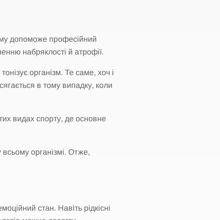
блему допоможе професійний
ненню набряклості й атрофії.
онізує організм. Те саме, хоч і
сягається в тому випадку, коли
тих видах спорту, де основне
 всьому організмі. Отже,
моційний стан. Навіть рідкісні